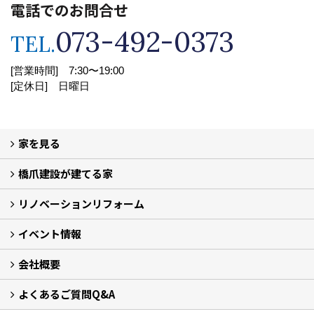
電話でのお問合せ
073-492-0373
TEL.
[営業時間] 7:30〜19:00
[定休日] 日曜日
家を見る
橋爪建設が建てる家
フォトギャラリー
現場レポート
完工事例
リノベーションリフォーム
家づくりの流れ
イベント情報
リノベーション事例集
リフォーム事例集
会社概要
イベント予告
イベント報告
よくあるご質問Q&A
会社案内
アクセス
プライバシーポリシー
社長ブログ
スタッフ紹介