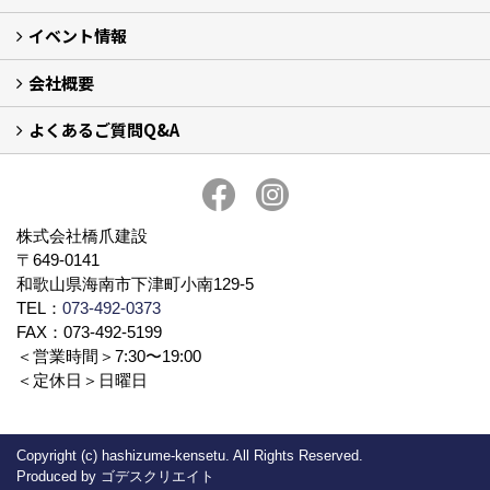
イベント情報
リノベーション事例集
リフォーム事例集
会社概要
イベント予告
イベント報告
よくあるご質問Q&A
会社案内
アクセス
プライバシーポリシー
社長ブログ
スタッフ紹介
よくあるご質問Q&A
株式会社橋爪建設
〒649-0141
和歌山県海南市下津町小南129-5
TEL：
073-492-0373
FAX：073-492-5199
＜営業時間＞7:30〜19:00
＜定休日＞日曜日
Copyright (c) hashizume-kensetu. All Rights Reserved.
Produced by
ゴデスクリエイト