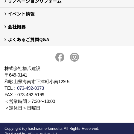
リノベーションリフォーム
家づくりの流れ
イベント情報
リノベーション事例集
リフォーム事例集
会社概要
イベント予告
イベント報告
よくあるご質問Q&A
会社案内
アクセス
プライバシーポリシー
社長ブログ
スタッフ紹介
よくあるご質問Q&A
株式会社橋爪建設
〒649-0141
和歌山県海南市下津町小南129-5
TEL：
073-492-0373
FAX：073-492-5199
＜営業時間＞7:30〜19:00
＜定休日＞日曜日
Copyright (c) hashizume-kensetu. All Rights Reserved.