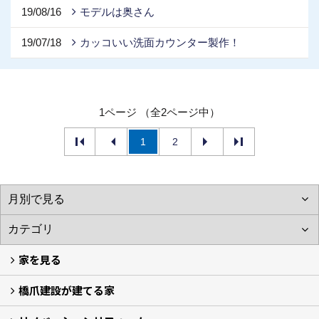
19/08/16
モデルは奥さん
19/07/18
カッコいい洗面カウンター製作！
1ページ （全2ページ中）
1
2
家を見る
橋爪建設が建てる家
フォトギャラリー
現場レポート
完工事例